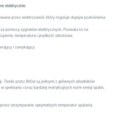
e elektrycznie
.
rowane przez elektrozawór, który reguluje dopływ podciśnienia
U) za pomocą sygnałów elektrycznych. Pozwala to na
bciążenie, temperatura i prędkość obrotowa.
erający i zamykający.
i. Tlenki azotu (NOx) są jednymi z głównych składników
 spełnianiu coraz bardziej restrykcyjnych norm emisji spalin,
oprzez utrzymywanie optymalnych temperatur spalania.