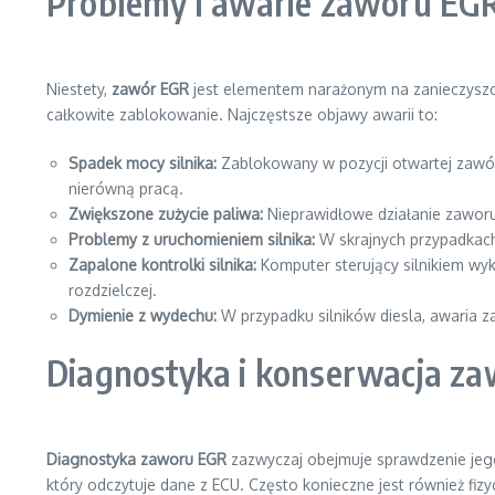
Problemy i awarie zaworu EG
Niestety,
zawór EGR
jest elementem narażonym na zanieczysz
całkowite zablokowanie. Najczęstsze objawy awarii to:
Spadek mocy silnika:
Zablokowany w pozycji otwartej zawór
nierówną pracą.
Zwiększone zużycie paliwa:
Nieprawidłowe działanie zaworu
Problemy z uruchomieniem silnika:
W skrajnych przypadkach
Zapalone kontrolki silnika:
Komputer sterujący silnikiem wyk
rozdzielczej.
Dymienie z wydechu:
W przypadku silników diesla, awaria
Diagnostyka i konserwacja z
Diagnostyka zaworu EGR
zazwyczaj obejmuje sprawdzenie jeg
który odczytuje dane z ECU. Często konieczne jest również fiz