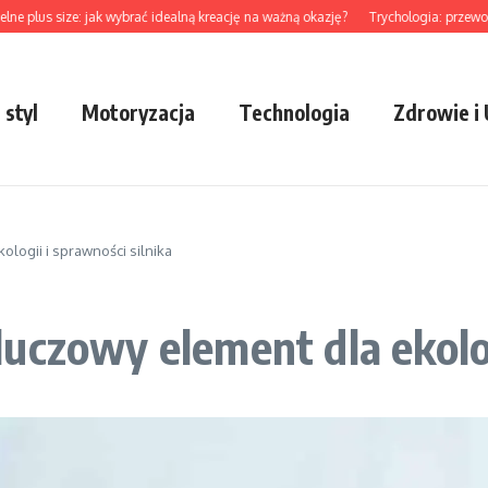
s size: jak wybrać idealną kreację na ważną okazję?
Trychologia: przewodnik po 
 styl
Motoryzacja
Technologia
Zdrowie i
logii i sprawności silnika
uczowy element dla ekolog