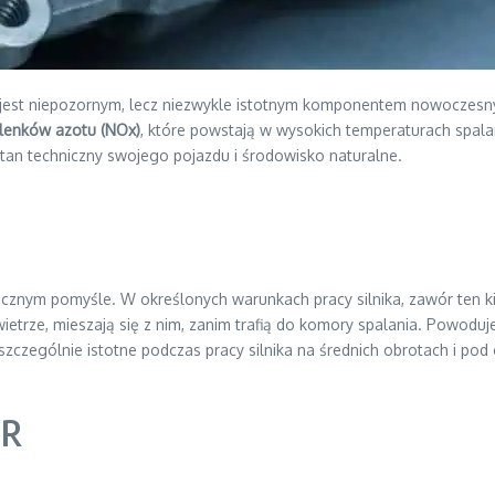
 jest niepozornym, lecz niezwykle istotnym komponentem nowoczesnyc
tlenków azotu (NOx)
, które powstają w wysokich temperaturach spalan
an techniczny swojego pojazdu i środowisko naturalne.
ecznym pomyśle. W określonych warunkach pracy silnika, zawór ten ki
wietrze, mieszają się z nim, zanim trafią do komory spalania. Powoduj
o szczególnie istotne podczas pracy silnika na średnich obrotach i p
GR