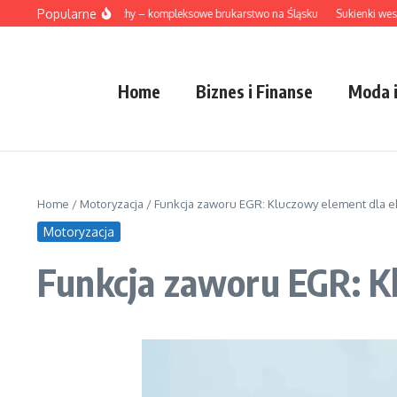
Przejdź do treści
Popularne
ty brukarskie Tychy – kompleksowe brukarstwo na Śląsku
Sukienki weselne plu
Home
Biznes i Finanse
Moda i
Home
/
Motoryzacja
/
Funkcja zaworu EGR: Kluczowy element dla eko
Motoryzacja
Funkcja zaworu EGR: Kl