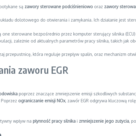
spotykane są
zawory sterowane podciśnieniowo
oraz
zawory sterowan
układu dolotowego do otwierania i zamykania. Ich działanie jest ste
ą one sterowane bezpośrednio przez komputer sterujący silnika (EC
ulacji, zależnie od aktualnych parametrów pracy silnika, takich jak o
j przepustnicę, która reguluje przepływ spalin, oraz mechanizm otwi
łania zaworu EGR
odowiska
poprzez znaczące zmniejszenie emisji szkodliwych substancj
. Poprzez
ograniczanie emisji NOx
, zawór EGR odgrywa kluczową rolę w
ytywny wpływ na
płynność pracy silnika
i
zmniejszenie jego zużycia
, p