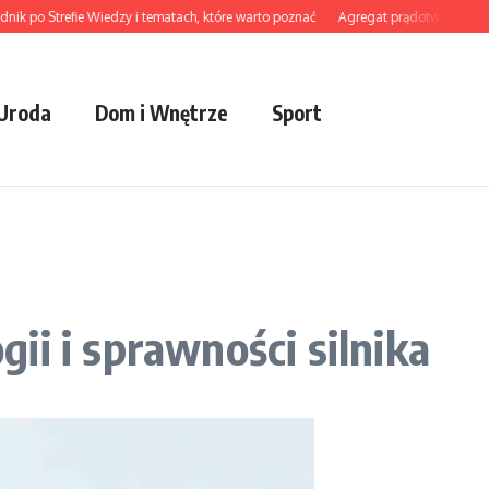
Strefie Wiedzy i tematach, które warto poznać
Agregat prądotwórczy do ciągnika
 Uroda
Dom i Wnętrze
Sport
ii i sprawności silnika