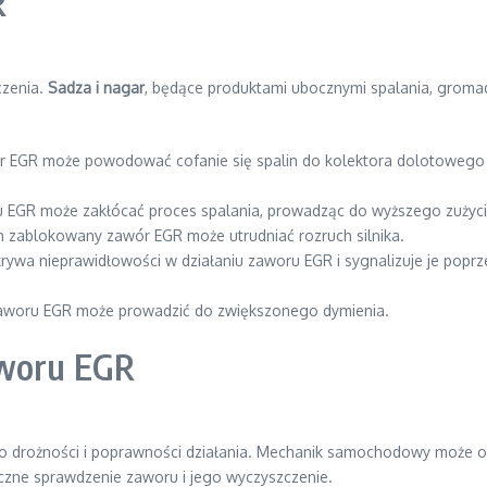
R
czenia.
Sadza i nagar
, będące produktami ubocznymi spalania, gromad
 EGR może powodować cofanie się spalin do kolektora dolotowego na
 EGR może zakłócać proces spalania, prowadząc do wyższego zużyci
 zablokowany zawór EGR może utrudniać rozruch silnika.
rywa nieprawidłowości w działaniu zaworu EGR i sygnalizuje je poprze
 zaworu EGR może prowadzić do zwiększonego dymienia.
aworu EGR
o drożności i poprawności działania. Mechanik samochodowy może 
yczne sprawdzenie zaworu i jego wyczyszczenie.