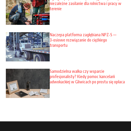
niezależne zasilanie dla rolnictwa i pracy w
terenie
Naczepa platforma zagłębiana NPZ‑S —
3‑osiowe rozwiązanie do ciężkiego
transportu
Samodzielna walka czy wsparcie
profesjonalisty? Kiedy pomoc kancelarii
adwokackiej w Gliwicach po prostu się opłaca