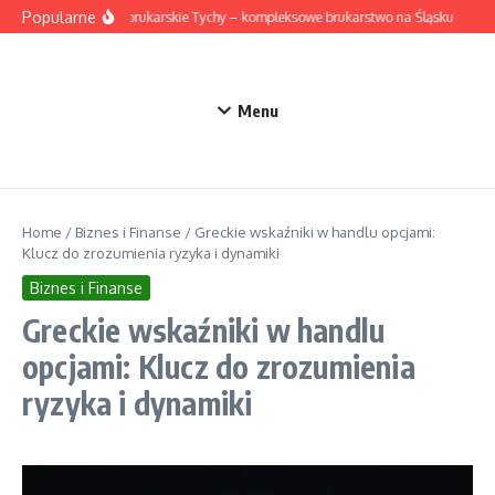
Przejdź do treści
Popularne
Roboty brukarskie Tychy – kompleksowe brukarstwo na Śląsku
Suki
Menu
Home
/
Biznes i Finanse
/
Greckie wskaźniki w handlu opcjami:
Klucz do zrozumienia ryzyka i dynamiki
Biznes i Finanse
Greckie wskaźniki w handlu
opcjami: Klucz do zrozumienia
ryzyka i dynamiki