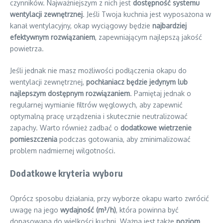
czynników. Najważniejszym z nich jest
dostępność systemu
wentylacji zewnętrznej
. Jeśli Twoja kuchnia jest wyposażona w
kanał wentylacyjny, okap wyciągowy będzie
najbardziej
efektywnym rozwiązaniem
, zapewniającym najlepszą jakość
powietrza.
Jeśli jednak nie masz możliwości podłączenia okapu do
wentylacji zewnętrznej,
pochłaniacz będzie jedynym lub
najlepszym dostępnym rozwiązaniem
. Pamiętaj jednak o
regularnej wymianie filtrów węglowych, aby zapewnić
optymalną pracę urządzenia i skutecznie neutralizować
zapachy. Warto również zadbać o
dodatkowe wietrzenie
pomieszczenia
podczas gotowania, aby zminimalizować
problem nadmiernej wilgotności.
Dodatkowe kryteria wyboru
Oprócz sposobu działania, przy wyborze okapu warto zwrócić
uwagę na jego
wydajność (m³/h)
, która powinna być
dopasowana do wielkości kuchni. Ważna jest także
poziom