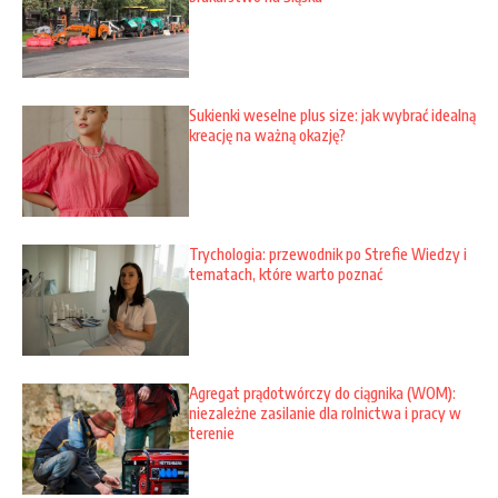
Sukienki weselne plus size: jak wybrać idealną
kreację na ważną okazję?
Trychologia: przewodnik po Strefie Wiedzy i
tematach, które warto poznać
Agregat prądotwórczy do ciągnika (WOM):
niezależne zasilanie dla rolnictwa i pracy w
terenie