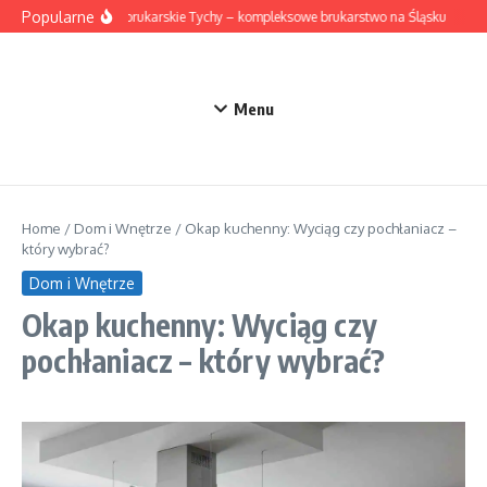
Przejdź do treści
Popularne
Roboty brukarskie Tychy – kompleksowe brukarstwo na Śląsku
Suki
Menu
Home
/
Dom i Wnętrze
/
Okap kuchenny: Wyciąg czy pochłaniacz –
który wybrać?
Dom i Wnętrze
Okap kuchenny: Wyciąg czy
pochłaniacz – który wybrać?