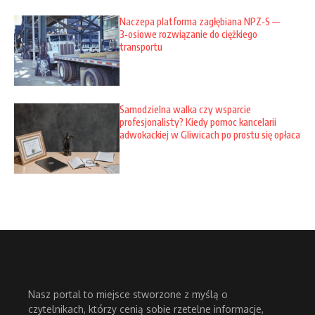
Naczepa platforma zagłębiana NPZ‑S —
3‑osiowe rozwiązanie do ciężkiego
transportu
Samodzielna walka czy wsparcie
profesjonalisty? Kiedy pomoc kancelarii
adwokackiej w Gliwicach po prostu się opłaca
Nasz portal to miejsce stworzone z myślą o
czytelnikach, którzy cenią sobie rzetelne informacje,