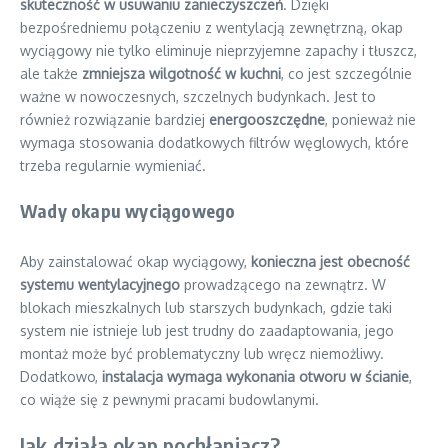
skuteczność w usuwaniu zanieczyszczeń
. Dzięki
bezpośredniemu połączeniu z wentylacją zewnętrzną, okap
wyciągowy nie tylko eliminuje nieprzyjemne zapachy i tłuszcz,
ale także
zmniejsza wilgotność w kuchni
, co jest szczególnie
ważne w nowoczesnych, szczelnych budynkach. Jest to
również rozwiązanie bardziej
energooszczędne
, ponieważ nie
wymaga stosowania dodatkowych filtrów węglowych, które
trzeba regularnie wymieniać.
Wady okapu wyciągowego
Aby zainstalować okap wyciągowy,
konieczna jest obecność
systemu wentylacyjnego
prowadzącego na zewnątrz. W
blokach mieszkalnych lub starszych budynkach, gdzie taki
system nie istnieje lub jest trudny do zaadaptowania, jego
montaż może być problematyczny lub wręcz niemożliwy.
Dodatkowo,
instalacja wymaga wykonania otworu w ścianie
,
co wiąże się z pewnymi pracami budowlanymi.
Jak działa okap pochłaniacz?