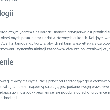
 zrobią inni.
logii
nologicznym. Jednym z najbardziej znanych przykładów jest
przydziela
ie określonych pasm, biorąc udział w złożonych aukcjach. Kolejnym 
Ads. Reklamodawcy licytują, aby ich reklamy wyświetlały się użytkown
ojektowaniu
systemów alokacji zasobów w chmurze obliczeniowej
czy 
zenie
nowagi między maksymalizacją przychodu sprzedającego a efektywnoś
strategicznie (tzn. najlepszą strategią jest podanie swojej prawdziwej
edającego, musi być w pewnym sensie podobna do aukcji drugiej ceny
echnologii.