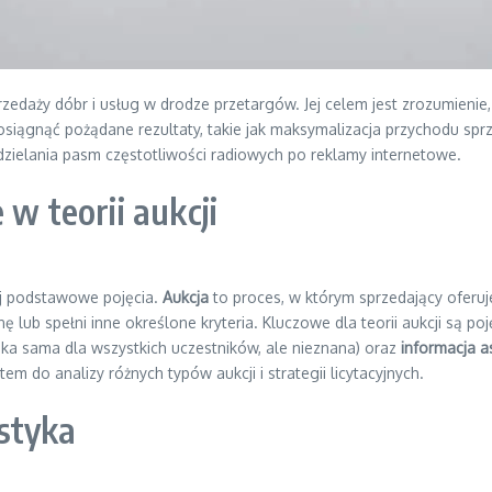
zedaży dóbr i usług w drodze przetargów. Jej celem jest zrozumienie, j
by osiągnąć pożądane rezultaty, takie jak maksymalizacja przychodu s
zydzielania pasm częstotliwości radiowych po reklamy internetowe.
 w teorii aukcji
jej podstawowe pojęcia.
Aukcja
to proces, w którym sprzedający oferuj
lub spełni inne określone kryteria. Kluczowe dla teorii aukcji są poję
taka sama dla wszystkich uczestników, ale nieznana) oraz
informacja 
em do analizy różnych typów aukcji i strategii licytacyjnych.
ystyka