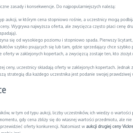
ficzne zasady i konsekwencje. Do najpopularniejszych należą:
ny typ aukcji, w którym cena stopniowo rośnie, a uczestnicy mogą podb
 ceny. Wygrywa najwyższa oferta, ale zwycięzca często płaci cenę dr
spadają).
zyna się od wysokiego poziomu i stopniowo spada. Pierwszy licytant
duktów szybko psujących się lub tam, gdzie sprzedający chce szybko
e oferty w zaklejonych kopertach, a zwycięzcą zostaje ten, kto złożył
szej ceny, uczestnicy składają oferty w zaklejonych kopertach. Jedna
epszą strategią dla każdego uczestnika jest podanie swojej prawdziwej
ce
ników, w tym od typu aukcji, liczby uczestników, ich wiedzy o wartośc
omentu, gdy cena zbliży się do własnej wartości przedmiotu, ale nie
c przewidzieć oferty konkurencji. Natomiast w
aukcji drugiej ceny Vickr