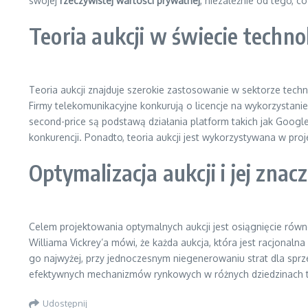
swojej
rzeczywistej wartości prywatnej
, niezależnie od tego, co
Teoria aukcji w świecie techno
Teoria aukcji znajduje szerokie zastosowanie w sektorze tech
Firmy telekomunikacyjne konkurują o licencje na wykorzystan
second-price są podstawą działania platform takich jak Google 
konkurencji. Ponadto, teoria aukcji jest wykorzystywana w pr
Optymalizacja aukcji i jej znac
Celem projektowania optymalnych aukcji jest osiągnięcie rów
Williama Vickrey’a mówi, że każda aukcja, która jest racjonalna 
go najwyżej, przy jednoczesnym niegenerowaniu strat dla sprz
efektywnych mechanizmów rynkowych w różnych dziedzinach t
Udostępnij