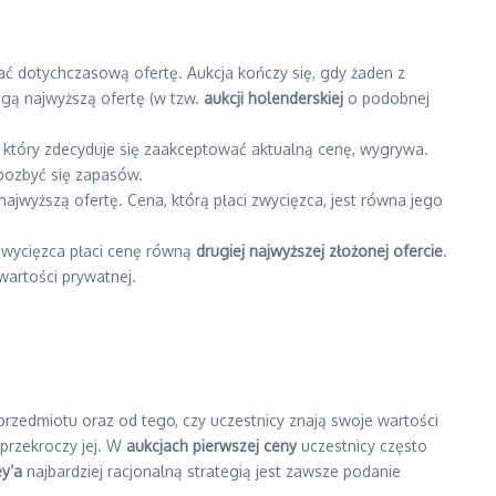
ijać dotychczasową ofertę. Aukcja kończy się, gdy żaden z
ugą najwyższą ofertę (w tzw.
aukcji holenderskiej
o podobnej
, który zdecyduje się zaakceptować aktualną cenę, wygrywa.
 pozbyć się zapasów.
 najwyższą ofertę. Cena, którą płaci zwycięzca, jest równa jego
k zwycięzca płaci cenę równą
drugiej najwyższej złożonej ofercie
.
 wartości prywatnej.
i przedmiotu oraz od tego, czy uczestnicy znają swoje wartości
 przekroczy jej. W
aukcjach pierwszej ceny
uczestnicy często
ey’a
najbardziej racjonalną strategią jest zawsze podanie