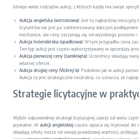
Istnieje wiele rodzajów aukcji, z których każdy ma swoje specy
Aukcja angielska (wzrostowa)
: Jest to najbardziej intuicyj
licytantów nie jest już zainteresowany dalszym podbijaniem
mechanice, ale ceny zaczynają się od wysokiego poziomu i 
Aukcja holenderska (spadkowa)
: W tym przypadku cena zac
Ten typ aukcji jest często wykorzystywany w sprzedaży pro
Aukcja pierwszej ceny (zamknięta)
: Uczestnicy składają swoj
własnej ofercie.
Aukcja drugiej ceny (Vickrey’a)
: Podobnie jak w aukcji pierw
Aukcja ta jest strategicznie neutralna, co oznacza, że najl
Strategie licytacyjne w prakty
Wybór odpowiedniej strategii licytacyjnej zależy od wielu czyn
prywatne. W
aukcji angielskiej
często opłaca się licytować do m
składają oferty niższe od swojej prawdziwej wartości, próbują