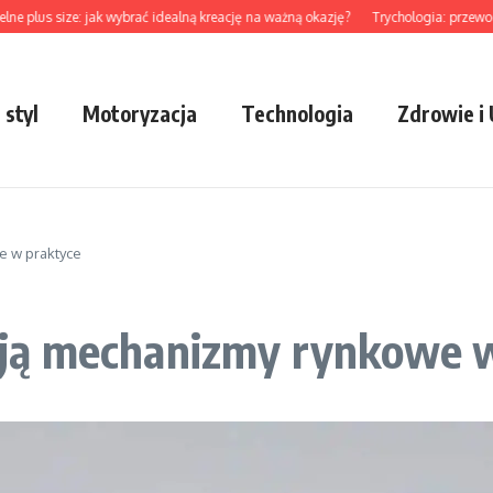
us size: jak wybrać idealną kreację na ważną okazję?
Trychologia: przewodnik po
 styl
Motoryzacja
Technologia
Zdrowie i
we w praktyce
ałają mechanizmy rynkowe 