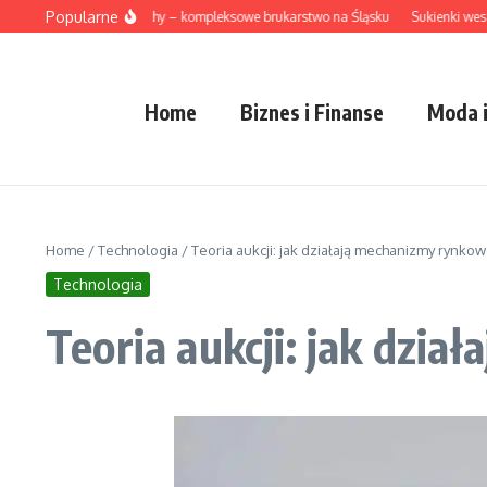
Przejdź do treści
Popularne
boty brukarskie Tychy – kompleksowe brukarstwo na Śląsku
Sukienki weselne pl
Home
Biznes i Finanse
Moda i
Home
/
Technologia
/
Teoria aukcji: jak działają mechanizmy rynko
Technologia
Teoria aukcji: jak dzi