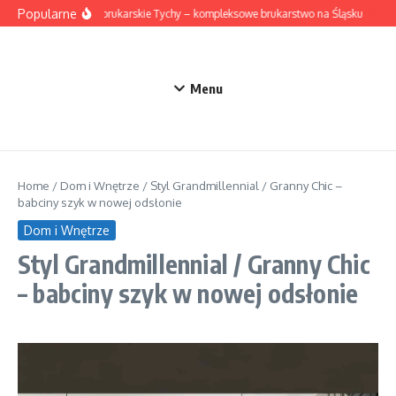
Przejdź do treści
Popularne
Roboty brukarskie Tychy – kompleksowe brukarstwo na Śląsku
Suki
Menu
Home
/
Dom i Wnętrze
/
Styl Grandmillennial / Granny Chic –
babciny szyk w nowej odsłonie
Dom i Wnętrze
Styl Grandmillennial / Granny Chic
– babciny szyk w nowej odsłonie