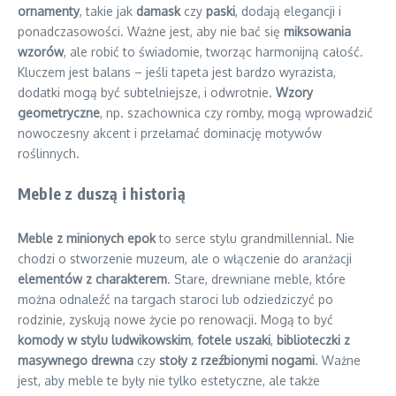
ornamenty
, takie jak
damask
czy
paski
, dodają elegancji i
ponadczasowości. Ważne jest, aby nie bać się
miksowania
wzorów
, ale robić to świadomie, tworząc harmonijną całość.
Kluczem jest balans – jeśli tapeta jest bardzo wyrazista,
dodatki mogą być subtelniejsze, i odwrotnie.
Wzory
geometryczne
, np. szachownica czy romby, mogą wprowadzić
nowoczesny akcent i przełamać dominację motywów
roślinnych.
Meble z duszą i historią
Meble z minionych epok
to serce stylu grandmillennial. Nie
chodzi o stworzenie muzeum, ale o włączenie do aranżacji
elementów z charakterem
. Stare, drewniane meble, które
można odnaleźć na targach staroci lub odziedziczyć po
rodzinie, zyskują nowe życie po renowacji. Mogą to być
komody w stylu ludwikowskim
,
fotele uszaki
,
biblioteczki z
masywnego drewna
czy
stoły z rzeźbionymi nogami
. Ważne
jest, aby meble te były nie tylko estetyczne, ale także