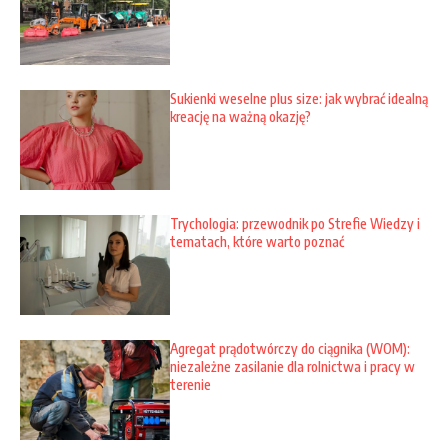
Sukienki weselne plus size: jak wybrać idealną
kreację na ważną okazję?
Trychologia: przewodnik po Strefie Wiedzy i
tematach, które warto poznać
Agregat prądotwórczy do ciągnika (WOM):
niezależne zasilanie dla rolnictwa i pracy w
terenie