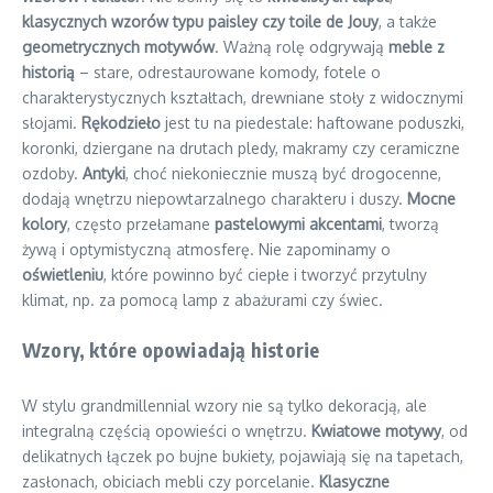
klasycznych wzorów typu paisley czy toile de Jouy
, a także
geometrycznych motywów
. Ważną rolę odgrywają
meble z
historią
– stare, odrestaurowane komody, fotele o
charakterystycznych kształtach, drewniane stoły z widocznymi
słojami.
Rękodzieło
jest tu na piedestale: haftowane poduszki,
koronki, dziergane na drutach pledy, makramy czy ceramiczne
ozdoby.
Antyki
, choć niekoniecznie muszą być drogocenne,
dodają wnętrzu niepowtarzalnego charakteru i duszy.
Mocne
kolory
, często przełamane
pastelowymi akcentami
, tworzą
żywą i optymistyczną atmosferę. Nie zapominamy o
oświetleniu
, które powinno być ciepłe i tworzyć przytulny
klimat, np. za pomocą lamp z abażurami czy świec.
Wzory, które opowiadają historie
W stylu grandmillennial wzory nie są tylko dekoracją, ale
integralną częścią opowieści o wnętrzu.
Kwiatowe motywy
, od
delikatnych łączek po bujne bukiety, pojawiają się na tapetach,
zasłonach, obiciach mebli czy porcelanie.
Klasyczne