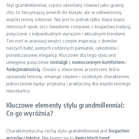
Styl grandmillennial, często określany również jako granny
chic, to fascynujący powrót do klasyki, ale w odświeżonej,
współczesnej odsłonie. Nie jest to jednak tylko ślepa kopia
minionych epok, lecz świadome czerpanie z bogactwa tradycji,
połączone z indywidualnym wyrazem i aktualnymi trendami.
Ten nurt w aranżacji wnętrz czerpie inspirację z domów
naszych babć, pełnych rodzinnych pamiątek, rękodzieła i
ponadczasowej elegancji. Kluczowe dla tego stylu jest
umiejętne połączenie
nostalgii
z
nowoczesnym komfortem
i
funkcjonalnością
. Chodzi o stworzenie przestrzeni, która
opowiada historię, emanuje ciepłem i osobistym charakterem,
jednocześnie będąc przytulną i praktyczną dla współczesnego
mieszkańca.
Kluczowe elementy stylu grandmillennial:
Co go wyróżnia?
Charakterystyczną cechą stylu grandmillennial jest
bogactwo
wzorów i tekstur
. Nie boimy się tu
kwiecistych tapet
,