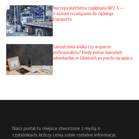
Naczepa platforma zagłębiana NPZ‑S —
3‑osiowe rozwiązanie do ciężkiego
transportu
Samodzielna walka czy wsparcie
profesjonalisty? Kiedy pomoc kancelarii
adwokackiej w Gliwicach po prostu się opłaca
Nasz portal to miejsce stworzone z myślą o
czytelnikach, którzy cenią sobie rzetelne informacje,