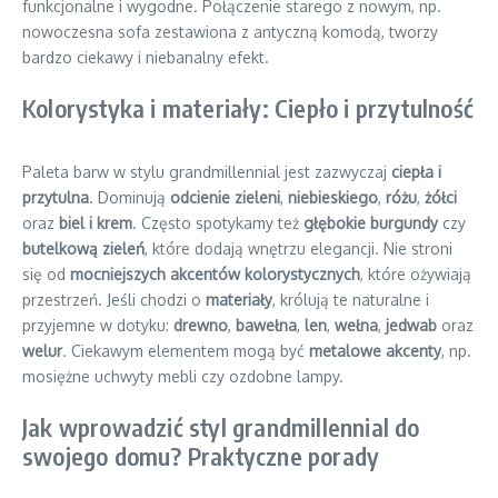
funkcjonalne i wygodne. Połączenie starego z nowym, np.
nowoczesna sofa zestawiona z antyczną komodą, tworzy
bardzo ciekawy i niebanalny efekt.
Kolorystyka i materiały: Ciepło i przytulność
Paleta barw w stylu grandmillennial jest zazwyczaj
ciepła i
przytulna
. Dominują
odcienie zieleni
,
niebieskiego
,
różu
,
żółci
oraz
biel i krem
. Często spotykamy też
głębokie burgundy
czy
butelkową zieleń
, które dodają wnętrzu elegancji. Nie stroni
się od
mocniejszych akcentów kolorystycznych
, które ożywiają
przestrzeń. Jeśli chodzi o
materiały
, królują te naturalne i
przyjemne w dotyku:
drewno
,
bawełna
,
len
,
wełna
,
jedwab
oraz
welur
. Ciekawym elementem mogą być
metalowe akcenty
, np.
mosiężne uchwyty mebli czy ozdobne lampy.
Jak wprowadzić styl grandmillennial do
swojego domu? Praktyczne porady