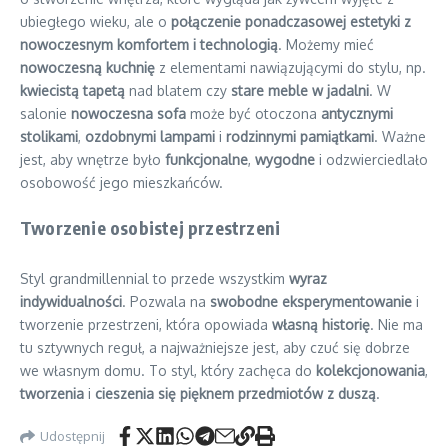
ubiegłego wieku, ale o
połączenie ponadczasowej estetyki z
nowoczesnym komfortem i technologią
. Możemy mieć
nowoczesną kuchnię
z elementami nawiązującymi do stylu, np.
kwiecistą tapetą
nad blatem czy
stare meble w jadalni
. W
salonie
nowoczesna sofa
może być otoczona
antycznymi
stolikami
,
ozdobnymi lampami
i
rodzinnymi pamiątkami
. Ważne
jest, aby wnętrze było
funkcjonalne
,
wygodne
i odzwierciedlało
osobowość jego mieszkańców.
Tworzenie osobistej przestrzeni
Styl grandmillennial to przede wszystkim
wyraz
indywidualności
. Pozwala na
swobodne eksperymentowanie
i
tworzenie przestrzeni, która opowiada
własną historię
. Nie ma
tu sztywnych reguł, a najważniejsze jest, aby czuć się dobrze
we własnym domu. To styl, który zachęca do
kolekcjonowania
,
tworzenia
i
cieszenia się pięknem przedmiotów z duszą
.
Udostępnij