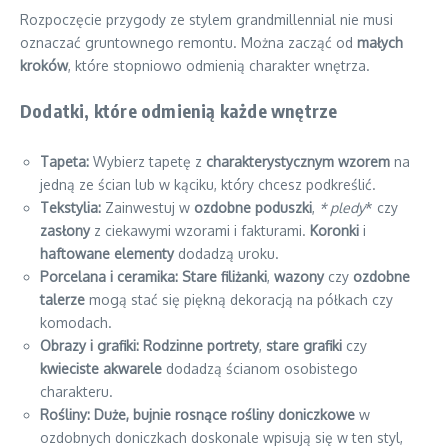
Rozpoczęcie przygody ze stylem grandmillennial nie musi
oznaczać gruntownego remontu. Można zacząć od
małych
kroków
, które stopniowo odmienią charakter wnętrza.
Dodatki, które odmienią każde wnętrze
Tapeta:
Wybierz tapetę z
charakterystycznym wzorem
na
jedną ze ścian lub w kąciku, który chcesz podkreślić.
Tekstylia:
Zainwestuj w
ozdobne poduszki
,
* pledy
* czy
zasłony
z ciekawymi wzorami i fakturami.
Koronki
i
haftowane elementy
dodadzą uroku.
Porcelana i ceramika:
Stare filiżanki
,
wazony
czy
ozdobne
talerze
mogą stać się piękną dekoracją na półkach czy
komodach.
Obrazy i grafiki:
Rodzinne portrety
,
stare grafiki
czy
kwieciste akwarele
dodadzą ścianom osobistego
charakteru.
Rośliny:
Duże, bujnie rosnące rośliny doniczkowe
w
ozdobnych doniczkach doskonale wpisują się w ten styl,