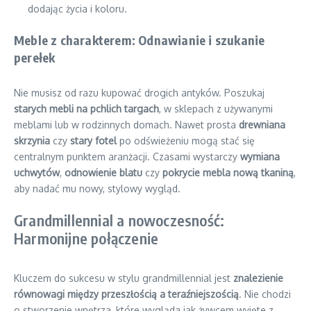
dodając życia i koloru.
Meble z charakterem: Odnawianie i szukanie
perełek
Nie musisz od razu kupować drogich antyków. Poszukaj
starych mebli na pchlich targach
, w sklepach z używanymi
meblami lub w rodzinnych domach. Nawet prosta
drewniana
skrzynia
czy
stary fotel
po odświeżeniu mogą stać się
centralnym punktem aranżacji. Czasami wystarczy
wymiana
uchwytów
,
odnowienie blatu
czy
pokrycie mebla nową tkaniną
,
aby nadać mu nowy, stylowy wygląd.
Grandmillennial a nowoczesność:
Harmonijne połączenie
Kluczem do sukcesu w stylu grandmillennial jest
znalezienie
równowagi między przeszłością a teraźniejszością
. Nie chodzi
o stworzenie wnętrza, które wygląda jak żywcem wyjęte z