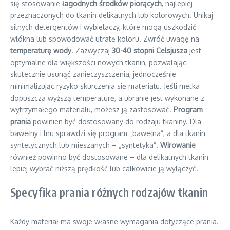
się stosowanie
łagodnych środków piorących
, najlepiej
przeznaczonych do tkanin delikatnych lub kolorowych. Unikaj
silnych detergentów i wybielaczy, które mogą uszkodzić
włókna lub spowodować utratę koloru. Zwróć uwagę na
temperaturę wody
. Zazwyczaj
30-40 stopni Celsjusza
jest
optymalne dla większości nowych tkanin, pozwalając
skutecznie usunąć zanieczyszczenia, jednocześnie
minimalizując ryzyko skurczenia się materiału. Jeśli metka
dopuszcza wyższą temperaturę, a ubranie jest wykonane z
wytrzymałego materiału, możesz ją zastosować.
Program
prania
powinien być dostosowany do rodzaju tkaniny. Dla
bawełny i lnu sprawdzi się program „bawełna”, a dla tkanin
syntetycznych lub mieszanych – „syntetyka”.
Wirowanie
również powinno być dostosowane – dla delikatnych tkanin
lepiej wybrać niższą prędkość lub całkowicie ją wyłączyć.
Specyfika prania różnych rodzajów tkanin
Każdy materiał ma swoje własne wymagania dotyczące prania.