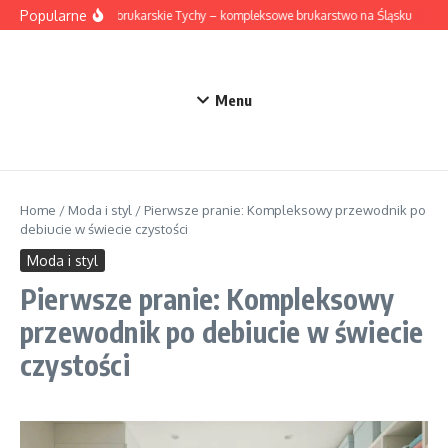
Przejdź do treści
Popularne
Roboty brukarskie Tychy – kompleksowe brukarstwo na Śląsku
Suki
Menu
Home
/
Moda i styl
/
Pierwsze pranie: Kompleksowy przewodnik po
debiucie w świecie czystości
Moda i styl
Pierwsze pranie: Kompleksowy
przewodnik po debiucie w świecie
czystości