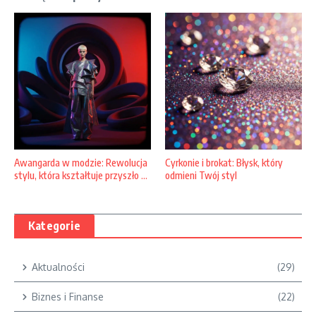
Awangarda w modzie: Rewolucja
Cyrkonie i brokat: Błysk, który
stylu, która kształtuje przyszło ...
odmieni Twój styl
Kategorie
Aktualności
(29)
Biznes i Finanse
(22)