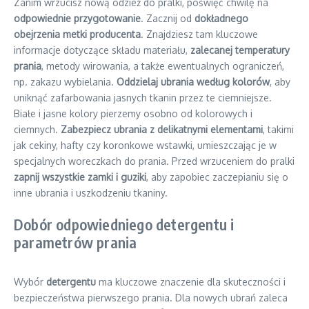
Zanim wrzucisz nową odzież do pralki, poświęć chwilę na
odpowiednie przygotowanie
. Zacznij od
dokładnego
obejrzenia metki producenta
. Znajdziesz tam kluczowe
informacje dotyczące składu materiału,
zalecanej temperatury
prania
, metody wirowania, a także ewentualnych ograniczeń,
np. zakazu wybielania.
Oddzielaj ubrania według kolorów
, aby
uniknąć zafarbowania jasnych tkanin przez te ciemniejsze.
Białe i jasne kolory pierzemy osobno od kolorowych i
ciemnych.
Zabezpiecz ubrania z delikatnymi elementami
, takimi
jak cekiny, hafty czy koronkowe wstawki, umieszczając je w
specjalnych woreczkach do prania. Przed wrzuceniem do pralki
zapnij wszystkie zamki i guziki
, aby zapobiec zaczepianiu się o
inne ubrania i uszkodzeniu tkaniny.
Dobór odpowiedniego detergentu i
parametrów prania
Wybór
detergentu
ma kluczowe znaczenie dla skuteczności i
bezpieczeństwa pierwszego prania. Dla nowych ubrań zaleca