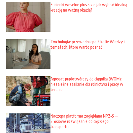
Sukienki weselne plus size: jak wybrać idealną
kreację na ważną okazję?
Trychologia: przewodnik po Strefie Wiedzy i
tematach, które warto poznać
Agregat prądotwórczy do ciągnika (WOM):
niezależne zasilanie dla rolnictwa i pracy w
terenie
Naczepa platforma zagłębiana NPZ‑S —
3‑osiowe rozwiązanie do ciężkiego
transportu