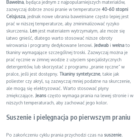
Bawełna
, będąca jednym z najpopularniejszych materiałów,
zazwyczaj dobrze znosi pranie w temperaturze
40-60 stopni
Celsjusza
, jednak nowe ubrania bawełniane często lepiej jest
prać w niższej temperaturze, aby zminimalizować ryzyko
skurczenia.
Len
jest materiałem wytrzymałym, ale może się
łatwo gnieść, dlatego warto stosować niższe obroty
wirowania i programy dedykowane lenowi.
Jedwab
i
wełna
to
tkaniny wymagające szczególnej troski. Zazwyczaj można je
prać ręcznie w zimnej wodzie z użyciem specjalistycznych
detergentów, lub skorzystać z programu „pranie ręczne” w
pralce, jeśli jest dostępny.
Tkaniny syntetyczne
, takie jak
poliester czy akryl, są zazwyczaj mniej podatne na skurczenie,
ale mogą się elektryzować. Warto stosować płyny
zmiękczające.
Jeans
często wymaga prania na lewej stronie i w
niższych temperaturach, aby zachować jego kolor.
Suszenie i pielęgnacja po pierwszym praniu
Po zakończeniu cyklu prania przychodzi czas na
suszenie
.